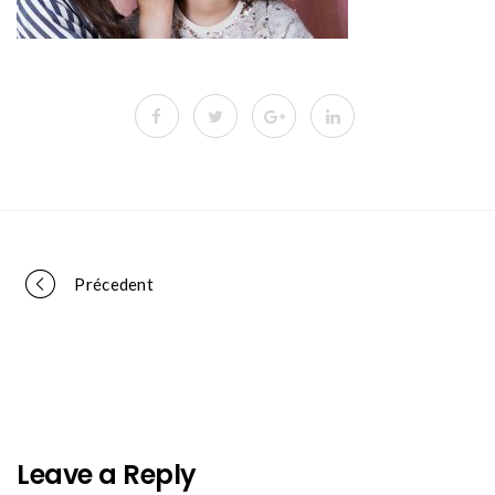
Portfolio
Précedent
navigation
Leave a Reply